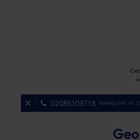
Geo
c
02086109718
Reeweg Oost 147, 3
Geor