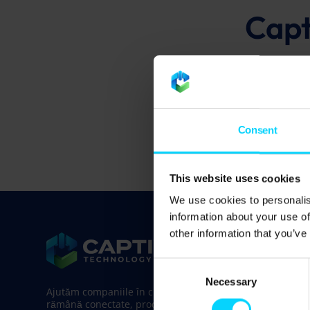
Capt
are o viziune clară: s
prospere. Cu ani de 
operaționale, promov
Consent
anga
This website uses cookies
We use cookies to personalis
information about your use of
other information that you’ve
PAGINI
Consent
Infrastructură ș
Necessary
Selection
Ajutăm companiile în creștere să
rămână conectate, productive și