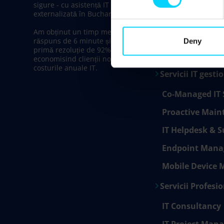
Infrastructure a
sigure - cu asistență IT inovatoare
externalizată în Bucharest.
Cloud Solution
Am obținut un timp mediu de
Network Suppo
răspuns de 6 minute și o rată de
Deny
primă rezoluție de 92%,
Data Center Co
economisind clienții noștri 31% din
costurile anuale IT.
Servicii IT gesti
Co-Managed IT 
Proactive Main
IT Helpdesk & S
Endpoint Man
Mobile Device
Servicii Profesi
IT Consultancy