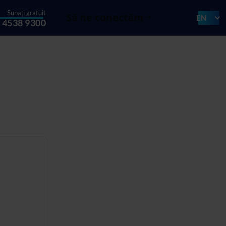
Sunați gratuit
Să ne conectăm
EN
 4538 9300