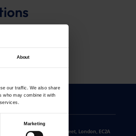
tions
ă permită afacerilor să
ovației și excelenței
onducerea sa reflectă
About
nale.
se our traffic. We also share
ers who may combine it with
 services.
CONTACT
Sediu
Marketing
86–90 3rd Floor, Paul Street, London, EC2A