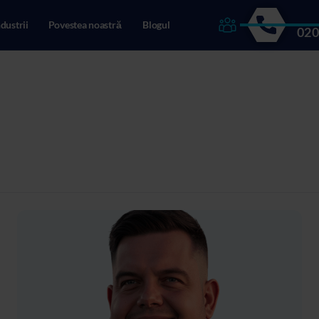
ndustrii
Povestea noastră
Blogul
020