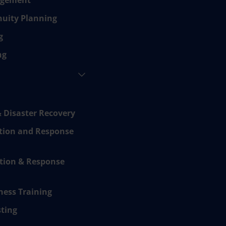
agement
nuity Planning
g
ng
 Disaster Recovery
tion and Response
tion & Response
ness Training
sting