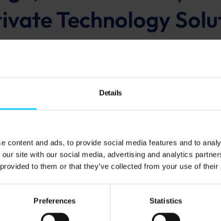
ivate Technology Solu
ă ofere soluții IT personalizate, fiabile și sigure, care s
experiență în industrie, George este dedicat stimulării in
ând în același timp parteneriate durabile cu clienții. C
Details
jamentul față de încredere, eficiență și servicii excepțio
e content and ads, to provide social media features and to analy
 our site with our social media, advertising and analytics partn
 provided to them or that they’ve collected from your use of their
PAGINI
i cloud
Despre noi
Preferences
Statistics