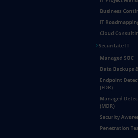
IT Project Man
Business Conti
IT Roadmappin
Cloud Consulti
Securitate IT
Managed SOC
Data Backups &
Endpoint Detec
(EDR)
Managed Detec
(MDR)
Security Aware
Penetration Te