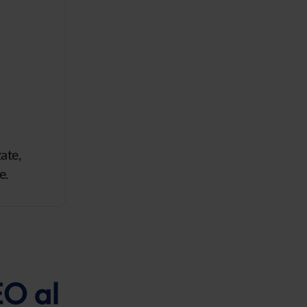
ate,
e.
EO al