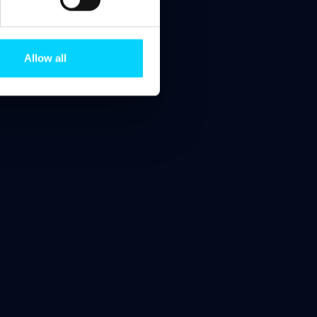
4NE
+44 2045389300
info@captivatets.com
Allow all