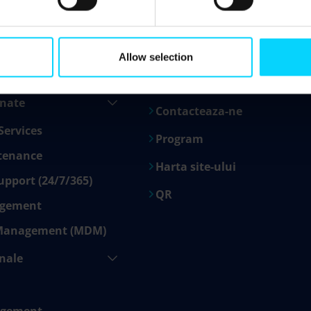
s a Service (IaaS)
Testimoniale
s
Suport de la distanță
rt
Cariere
Allow selection
location
Blogul
onate
Contacteaza-ne
Services
Program
tenance
Harta site-ului
upport (24/7/365)
QR
agement
 Management (MDM)
onale