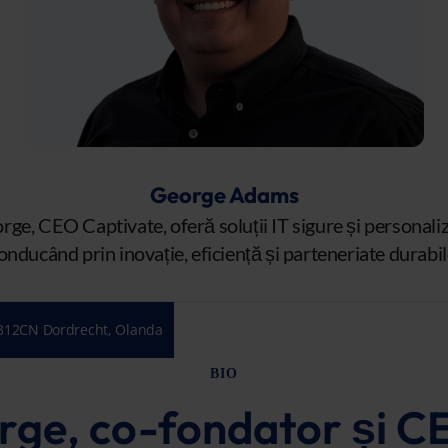
George Adams
rge, CEO Captivate, oferă soluții IT sigure și personaliz
onducând prin inovație, eficiență și parteneriate durabil
312CN Dordrecht, Olanda
BIO
ge, co-fondator și C