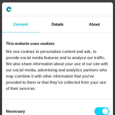
Consent
Details
About
This website uses cookies
We use cookies to personalise content and ads, to
provide social media features and to analyse our traffic.
We also share information about your use of our site with
our social media, advertising and analytics partners who
.
may combine it with other information that you’ve
01
Suport IT gestionat
provided to them or that they’ve collected from your use
of their services.
Ne ocupăm de IT-ul dvs. de sus în jos -
asistență, monitorizare, actualizări și
planificare. O echipă, un punct de contact.
Consent
Necessary
Selection
Citește mai mult