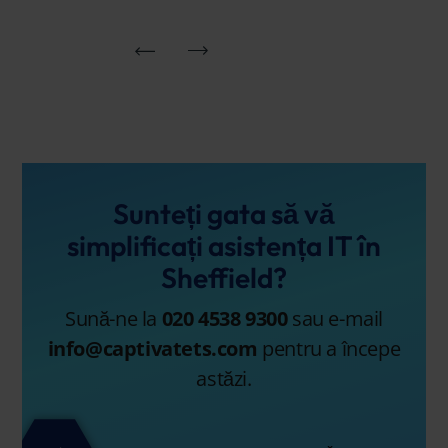
Sunteți gata să vă
simplificați asistența IT în
Sheffield?
Sună-ne la
020 4538 9300
sau e-mail
info@captivatets.com
pentru a începe
astăzi.