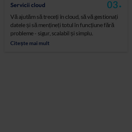
.
03
Servicii cloud
Vă ajutăm să treceți în cloud, să vă gestionați
datele și să mențineți totul în funcțiune fără
probleme - sigur, scalabil și simplu.
Citește mai mult