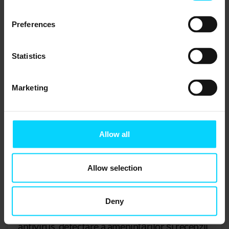
Preferences
Statistics
Marketing
Allow all
Allow selection
.
02
Protecția securității cibernetice
Deny
Vă protejăm afacerea cu firewall-uri,
antivirus, detectare a amenințărilor și recenzii